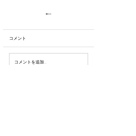
コメント
好評のReFaお得情
大好評💠業務用サイズ
コメントを追加…
販売開始します🧴‎🤍